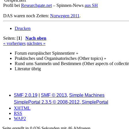
Gespeichert
Profil bei
Researchgate.net
– Spinnen-News
aus SH
DAS waren noch Zeiten:
Norwegen 2011
.
Drucken
Seiten: [
1
]
Nach oben
« vorheriges
nächstes »
Forum europäischer Spinnentiere
»
Praktisches und Organisatorisches (Other topics)
»
Rund ums Sammeln und Bestimmen (Other aspects of collectin
Literatur übrig
SMF 2.0.19
|
SMF © 2013
,
Simple Machines
SimplePortal 2.3.5 © 2008-2012, SimplePortal
XHTML
RSS
WAP2
Seite erstellt in 0.026 Sekunden mit 46 Abfragen.