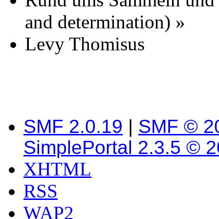
and determination)
»
Levy Thomisus
SMF 2.0.19
|
SMF © 2
SimplePortal 2.3.5 © 
XHTML
RSS
WAP2