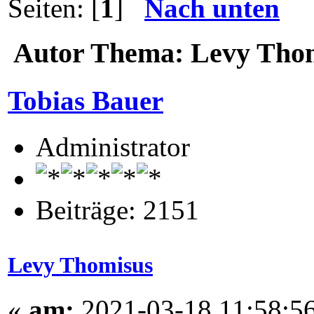
Seiten: [
1
]
Nach unten
Autor
Thema: Levy Thom
Tobias Bauer
Administrator
Beiträge: 2151
Levy Thomisus
«
am:
2021-03-18 11:58:56