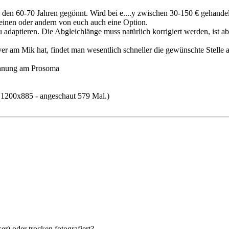
us den 60-70 Jahren gegönnt. Wird bei e....y zwischen 30-150 € gehandel
n einen oder andern von euch auch eine Option.
daptieren. Die Abgleichlänge muss natürlich korrigiert werden, ist ab
r am Mik hat, findet man wesentlich schneller die gewünschte Stelle a
ichnung am Prosoma
1200x885 - angeschaut 579 Mal.)
r) oder trocken fotografiert?