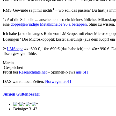
1
RMS-Gewinde sagt mir nichts
– wo soll das passen? Du hast ja imme
1: Auf die Schnelle ... anscheinend so ein kleines übliches Mikrosk
eine
doppelgewindige Metallscheibe 95 € berappen
, ohne zu wissen,
Ich habe ja so ein langes Rohr von LMScope, mit einer Microskopopt
Lösungen? Die Microskopoptik kostet allerdings (aus dem Kopf) ein 
2:
LMScope
4x: 690 €, 10x: 690 € (das habe ich) und 40x: 990 €. D
Tisch gezogen fühle.
Martin
Gespeichert
Profil bei
Researchgate.net
– Spinnen-News
aus SH
DAS waren noch Zeiten:
Norwegen 2011
.
Jürgen Guttenberger
Beiträge: 3143