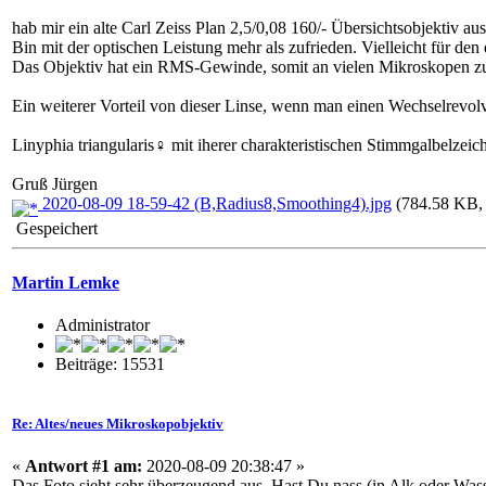
hab mir ein alte Carl Zeiss Plan 2,5/0,08 160/- Übersichtsobjektiv a
Bin mit der optischen Leistung mehr als zufrieden. Vielleicht für de
Das Objektiv hat ein RMS-Gewinde, somit an vielen Mikroskopen zu a
Ein weiterer Vorteil von dieser Linse, wenn man einen Wechselrevolve
Linyphia triangularis♀ mit iherer charakteristischen Stimmgalbelze
Gruß Jürgen
2020-08-09 18-59-42 (B,Radius8,Smoothing4).jpg
(784.58 KB, 
Gespeichert
Martin Lemke
Administrator
Beiträge: 15531
Re: Altes/neues Mikroskopobjektiv
«
Antwort #1 am:
2020-08-09 20:38:47 »
Das Foto sieht sehr überzeugend aus. Hast Du nass (in Alk oder Wasse