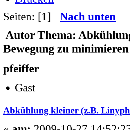
Seiten: [
1
]
Nach unten
Autor
Thema: Abkühlung 
Bewegung zu minimieren 
pfeiffer
Gast
Abkühlung kleiner (z.B. Linyp
«
am:
2009-10-27 14:52:23