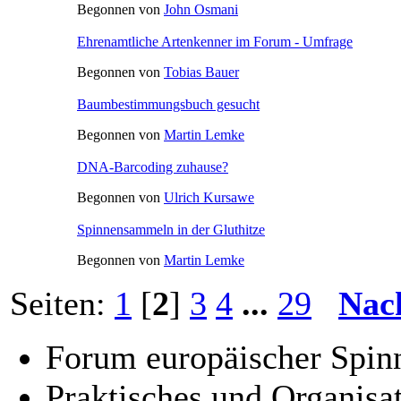
Begonnen von
John Osmani
Ehrenamtliche Artenkenner im Forum - Umfrage
Begonnen von
Tobias Bauer
Baumbestimmungsbuch gesucht
Begonnen von
Martin Lemke
DNA-Barcoding zuhause?
Begonnen von
Ulrich Kursawe
Spinnensammeln in der Gluthitze
Begonnen von
Martin Lemke
Seiten:
1
[
2
]
3
4
...
29
Nac
Forum europäischer Spinn
Praktisches und Organisat