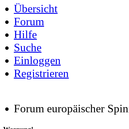
Übersicht
Forum
Hilfe
Suche
Einloggen
Registrieren
Forum europäischer Spin