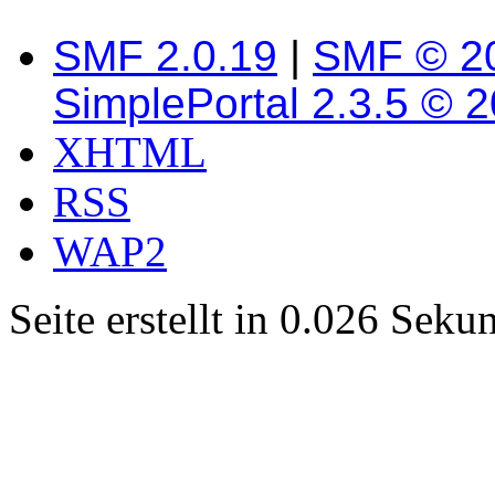
SMF 2.0.19
|
SMF © 2
SimplePortal 2.3.5 © 
XHTML
RSS
WAP2
Seite erstellt in 0.026 Sek