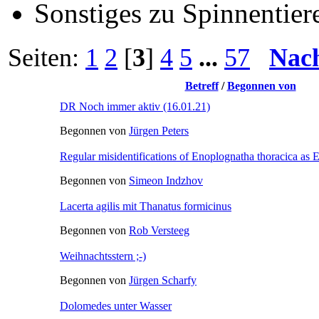
Sonstiges zu Spinnentiere
Seiten:
1
2
[
3
]
4
5
...
57
Nac
Betreff
/
Begonnen von
DR Noch immer aktiv (16.01.21)
Begonnen von
Jürgen Peters
Regular misidentifications of Enoplognatha thoracica as
Begonnen von
Simeon Indzhov
Lacerta agilis mit Thanatus formicinus
Begonnen von
Rob Versteeg
Weihnachtsstern ;-)
Begonnen von
Jürgen Scharfy
Dolomedes unter Wasser