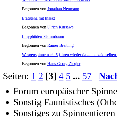
Begonnen von
Jonathan Neumann
Eratigena mit Insekt
Begonnen von
Ulrich Kursawe
Linyphiiden-Stammbaum
Begonnen von
Rainer Breitling
Wespenspinne nach 5 jahren wieder da - am exakt selben
Begonnen von
Hans-Georg Ziegler
Seiten:
1
2
[
3
]
4
5
...
57
Nac
Forum europäischer Spinne
Sonstig Faunistisches (Othe
Sonstiges zu Spinnentieren 